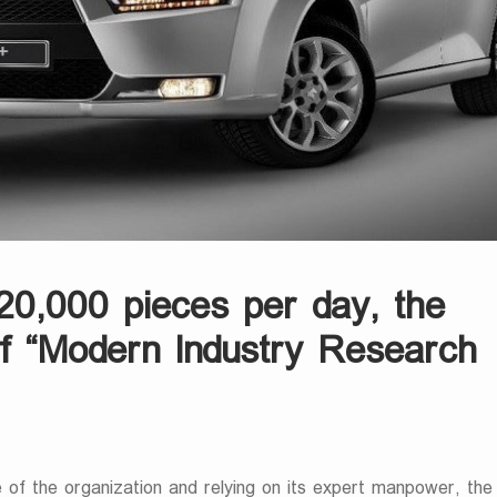
20,000 pieces per day, the
f “Modern Industry Research
e of the organization and relying on its expert manpower, th