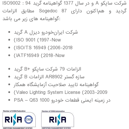
ISO9002 : 94 و در سال 1377 گواهینامه گرید A شركت ساپكو
مطابق الزامات Sogedoc 87 گردید و هم‌اكنون دارای
گواهینامه های زير می باشد:
گريد A شركت ایران‌خودرو دیزل
(ISO 9001 (1997-Now
(ISO/TS 16949 (2006-2018
(IATF16949 (2018-Now
گريد B+ الزامات 79 شركت ساپكو
گرید B الزامات AR8902 سازه گستر
گواهینامه تایید صلاحیت آزمایشگاه همکار
(Valeo Lighting System License (2003-2009
PSA – Q63 1000 در زمینه ایمنی قطعات خودرو