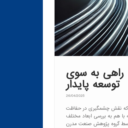
ف
ف
 راهی به سوی
توسعه پایدار
26/04/2025
ید که نقش چشمگیری در حفاظت
 با هم به بررسی ابعاد مختلف
ا توسط گروه پژوهش صنعت مدرن