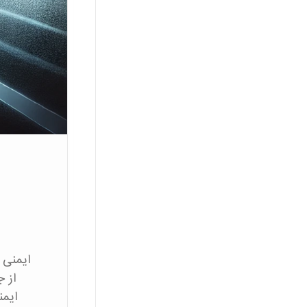
ایمنی 
از ج
ایمن