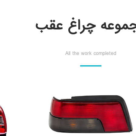
موعه چراغ عقب
All the work completed