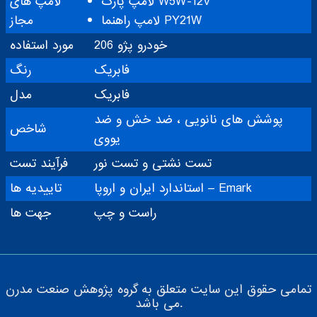
لامپ پارک W5W-12V
لامپ های
لامپ راهنما PY21W
مجاز
خودرو پژو 206
مورد استفاده
فابریک
رنگ
فابریک
مدل
پوشش های نانویی ، ضد خش و ضد
شاخص
یووی
تست نشتی و تست نور
فرآیند تست
استاندارد ایران و اروپا – Emark
تاییدیه ها
راست و چپ
جهت ها
تمامی حقوق این سایت متعلق به گروه پژوهش صنعت مدرن
می باشد.