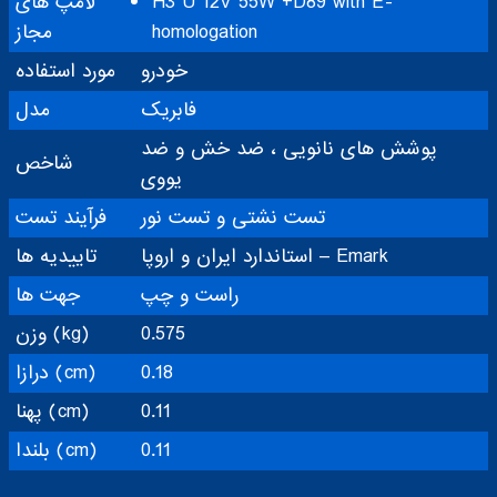
H3 U 12V 55W +D89 with E-
لامپ های
homologation
مجاز
خودرو
مورد استفاده
فابریک
مدل
پوشش های نانویی ، ضد خش و ضد
شاخص
یووی
تست نشتی و تست نور
فرآیند تست
استاندارد ایران و اروپا – Emark
تاییدیه ها
راست و چپ
جهت ها
0.575
وزن (kg)
0.18
درازا (cm)
0.11
پهنا (cm)
0.11
بلندا (cm)