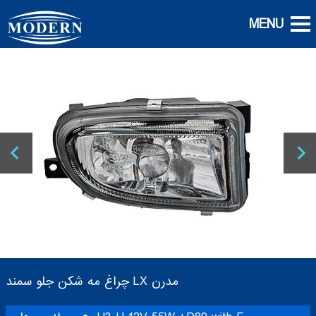
چراغ مه شکن جلو سمند LX مدرن