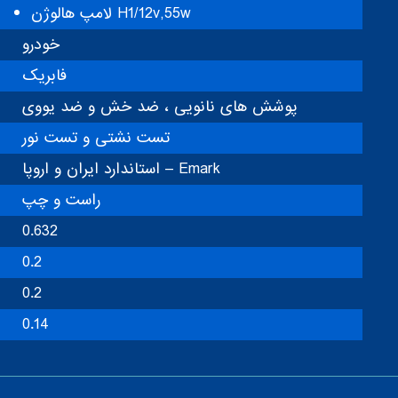
لامپ هالوژن H1/12v,55w
خودرو
فابریک
پوشش های نانویی ، ضد خش و ضد یووی
تست نشتی و تست نور
استاندارد ایران و اروپا – Emark
راست و چپ
0.632
0.2
0.2
0.14