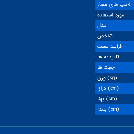
لامپ های مجاز
مورد استفاده
مدل
شاخص
فرآیند تست
تاییدیه ها
جهت ها
وزن (kg)
درازا (cm)
پهنا (cm)
بلندا (cm)