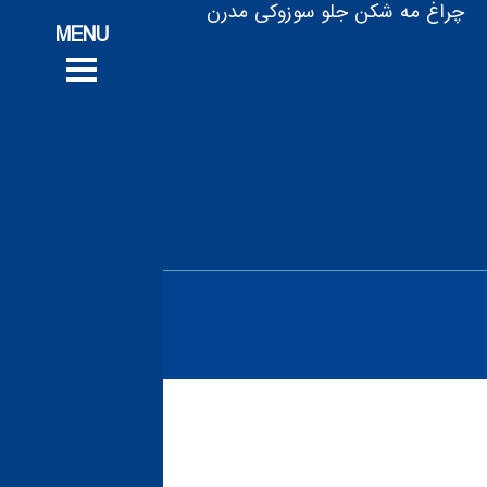
تج
چراغ مه شکن جلو سوزوکی مدرن
پروژه‌های ت
پروژه‌های ت
خدم
خدم
ف
ف