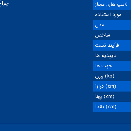
چراغ
لامپ های مجاز
مورد استفاده
مدل
شاخص
فرآیند تست
تاییدیه ها
جهت ها
وزن (kg)
درازا (cm)
پهنا (cm)
بلندا (cm)