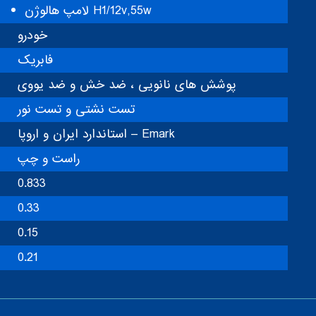
لامپ هالوژن H1/12v,55w
خودرو
فابریک
پوشش های نانویی ، ضد خش و ضد یووی
تست نشتی و تست نور
استاندارد ایران و اروپا – Emark
راست و چپ
0.833
0.33
0.15
0.21