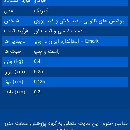
خودرو
مورد استفاده
فابریک
مدل
پوشش های نانویی ، ضد خش و ضد یووی
شاخص
تست نشتی و تست نور
فرآیند تست
استاندارد ایران و اروپا – Emark
تاییدیه ها
راست و چپ
جهت ها
0.4
وزن (kg)
0.25
درازا (cm)
0.125
پهنا (cm)
0.2
بلندا (cm)
تمامی حقوق این سایت متعلق به گروه پژوهش صنعت مدرن
می باشد.