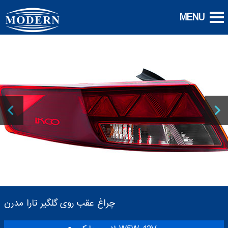
چراغ عقب روی گلگیر تارا مدرن