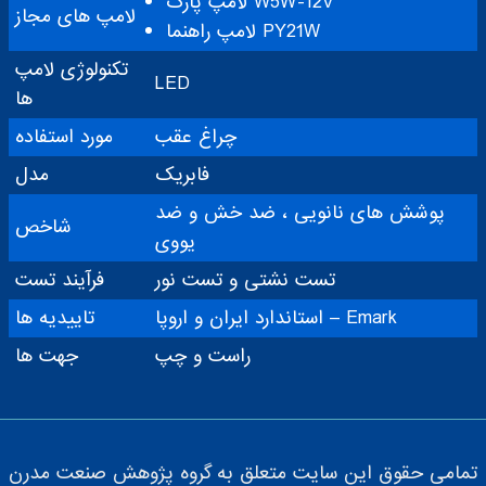
لامپ پارک W5W-12V
لامپ های مجاز
لامپ راهنما PY21W
تکنولوژی لامپ
LED
ها
چراغ عقب
مورد استفاده
فابریک
مدل
پوشش های نانویی ، ضد خش و ضد
شاخص
یووی
تست نشتی و تست نور
فرآیند تست
استاندارد ایران و اروپا – Emark
تاییدیه ها
راست و چپ
جهت ها
تمامی حقوق این سایت متعلق به گروه پژوهش صنعت مدرن