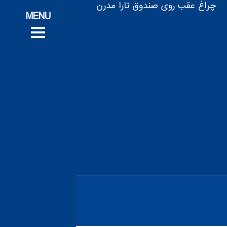
تج
چراغ عقب روی صندوق تارا مدرن
پروژه‌های ت
پروژه‌های ت
خدم
خدم
ف
ف