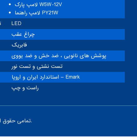
لامپ پارک W5W-12V
لامپ راهنما PY21W
LED
ت
چراغ عقب
فابریک
پوشش های نانویی ، ضد خش و ضد یووی
تست نشتی و تست نور
استاندارد ایران و اروپا – Emark
راست و چپ
تمامی حقوق این سایت متعلق به گروه پژوهش صنعت مدرن می باشد.