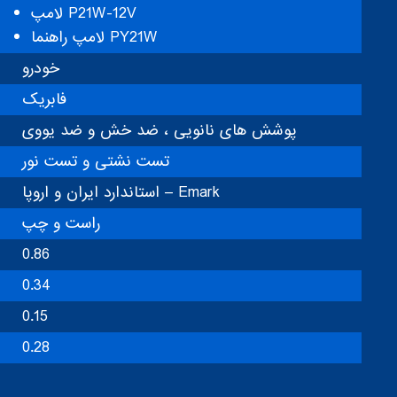
لامپ P21W-12V
لامپ راهنما PY21W
خودرو
فابریک
پوشش های نانویی ، ضد خش و ضد یووی
تست نشتی و تست نور
استاندارد ایران و اروپا – Emark
راست و چپ
0.86
0.34
0.15
0.28