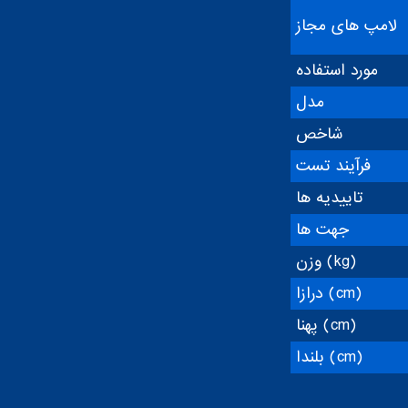
لامپ های مجاز
مورد استفاده
مدل
شاخص
فرآیند تست
تاییدیه ها
جهت ها
وزن (kg)
درازا (cm)
پهنا (cm)
بلندا (cm)