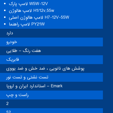
لامپ پارک W5W-12V
لامپ هالوژن H1/12v,55w
لامپ هالوِژن اصلی H7-12V-55W
لامپ راهنما PY21W
دارد
خودرو
هفت رنگ – طلایی
فابریک
پوشش های نانویی ، ضد خش و ضد یووی
تست نشتی و تست نور
استاندارد ایران و اروپا – Emark
راست و چپ
2
52