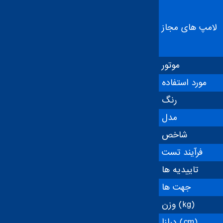
لامپ های مجاز
موتور
مورد استفاده
رنگ
مدل
شاخص
فرآیند تست
تاییدیه ها
جهت ها
وزن (kg)
درازا (cm)