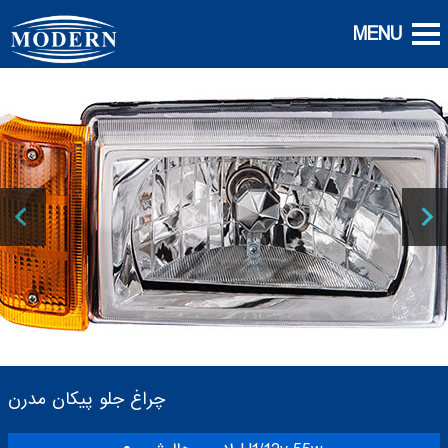
چراغ جلو پيکان مدرن