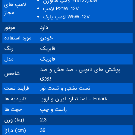
لامپ هالوژن H1/12v,55w
لامپ های
لامپ P21W-12V
مجاز
لامپ پارک W5W-12V
دارد
موتور
خودرو
مورد استفاده
فابریک
رنگ
فابریک
مدل
پوشش های نانویی ، ضد خش و ضد
شاخص
یووی
تست نشتی و تست نور
فرآیند تست
استاندارد ایران و اروپا – Emark
تاییدیه ها
راست و چپ
جهت ها
2.3
وزن (kg)
39
درازا (cm)