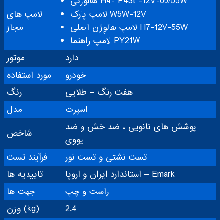
هالوژنی H4- P43t -12V-60/55W
لامپ پارک W5W-12V
لامپ های
لامپ هالوِژن اصلی H7-12V-55W
مجاز
لامپ راهنما PY21W
دارد
موتور
خودرو
مورد استفاده
هفت رنگ – طلایی
رنگ
اسپرت
مدل
پوشش های نانویی ، ضد خش و ضد
شاخص
یووی
تست نشتی و تست نور
فرآیند تست
استاندارد ایران و اروپا – Emark
تاییدیه ها
راست و چپ
جهت ها
2.4
وزن (kg)