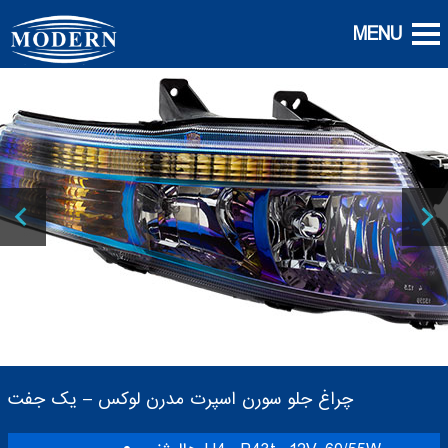
چراغ جلو سورن اسپرت مدرن لوکس – یک جفت