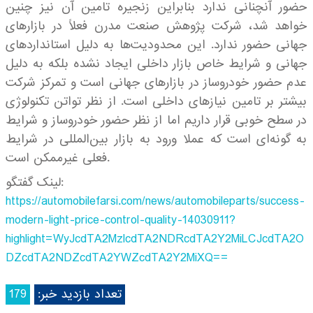
حضور آنچنانی ندارد بنابراین زنجیره تامین آن نیز چنین
خواهد شد، شرکت پژوهش صنعت مدرن فعلاً در بازارهای
جهانی حضور ندارد. این محدودیت‌ها به دلیل استانداردهای
جهانی و شرایط خاص بازار داخلی ایجاد نشده بلکه به دلیل
عدم حضور خودروساز در بازارهای جهانی است و تمرکز شرکت
بیشتر بر تامین نیازهای داخلی است. از نظر تواتن تکنولوژی
در سطح خوبی قرار داریم اما از نظر حضور خودروساز و شرایط
به گونه‌ای است که عملا ورود به بازار بین‌المللی در شرایط
فعلی غیرممکن است.
لینک گفتگو:
https://automobilefarsi.com/news/automobileparts/success-
modern-light-price-control-quality-14030911?
highlight=WyJcdTA2MzlcdTA2NDRcdTA2Y2MiLCJcdTA2O
DZcdTA2NDZcdTA2YWZcdTA2Y2MiXQ==
تعداد بازدید خبر:
179