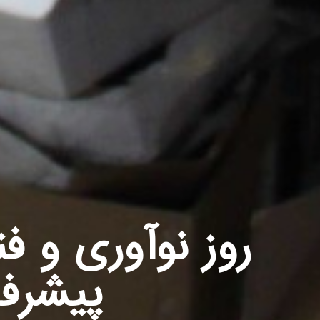
روز نوآوری و ف
پیشرف