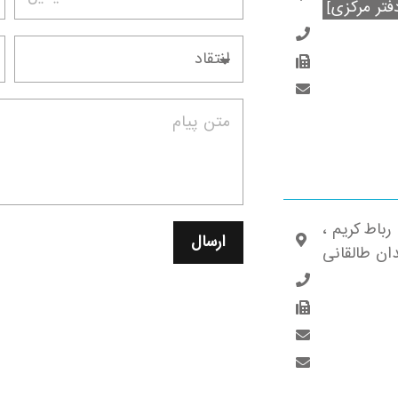
فتر مرکزی]
رباط کریم ،
ان طالقانی