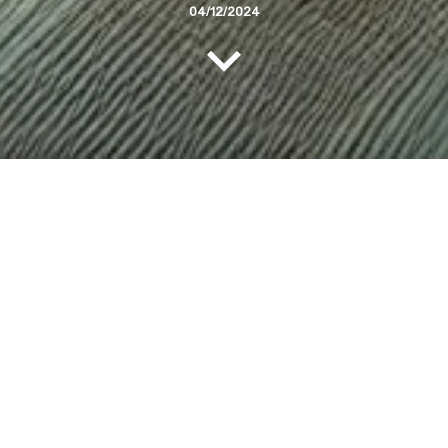
04/12/2024
به گزارش
پژوهش صنعت مدرن
به نقل از
نقش فردا
صنعت
چراغ اتومبیل
یکی از جنبه‌های مهم تکامل خودرو است که
تأثیر چشمگیری بر ایمنی، طراحی، و عملکرد وسایل نقلیه
داشته است. اولین خودروهای موتوری، چراغ‌های خاصی
نداشتند و رانندگان در شب از چراغ‌های دستی یا فانوس
استفاده می‌کردند. با پیشرفت فناوری، نیاز به روشنایی
کارآمدتر و ایمن‌تر در جاده‌ها احساس شد، که این موضوع
شد.
آغازگر تحولات بزرگی در
تولید چراغ خودرو