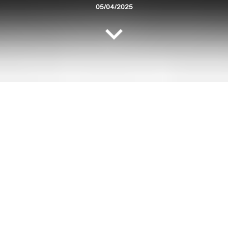
05/04/2025
در زمینه‌ی کارکرد صحیح خودروها، سیستم روشنایی بسیار
اهمیت دارد. در حالی که ممکن است این قابلیت ماشین‌ها
خیلی جدی گرفته نشود، لازم است اهمیت آن را چه در
مواردی مانند ارتقای میدان دید راننده و چه در علامت دادن
به بقیه خودروها به طور کامل درک کنیم. امروزه اتومبیل‌ها
مهجز به انواع چراغ‌های مختلفی هستند که شاید برخی از
راننده‌ها به‌طور کامل با کاربرد هر کدام آشنا نباشند. به همین
دلیل باید بیشتر در مورد چراغ‌های مختلف ماشین و زمان